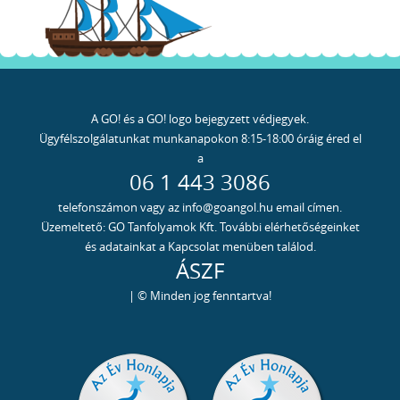
A GO! és a GO! logo bejegyzett védjegyek.
Ügyfélszolgálatunkat munkanapokon 8:15-18:00 óráig éred el
a
06 1 443 3086
telefonszámon vagy az info@goangol.hu email címen.
Üzemeltető: GO Tanfolyamok Kft. További elérhetőségeinket
és adatainkat a Kapcsolat menüben találod.
ÁSZF
| © Minden jog fenntartva!